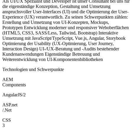
Als UI/UX Spezialist und Developer ist unser Consultant bei uns für
die eigenständige Konzeption, Gestaltung und Umsetzung
anspruchsvoller User-Interfaces (UI) und die Optimierung der User-
Experience (UX) verantwortlich. Zu seinen Schwerpunkten zählen:
Erstellung und Umsetzung von UI-Konzepten, Mockups,
Prototypen Entwicklung moderner und responsiver Weboberflächen
(HTML5, CSS3, SASS/Less, Tailwind, Bootstrap) Interaktive
Umsetzung mit JavaScript/TypeScript, Vue.js, Angular, Storybook
Optimierung der Usability (UX-Optimierung, User Journey,
Interaction Design) UI-/UX-Beratung und -Audits bestehender
Kundenanwendungen Eigenständige Betreuung und
Weiterentwicklung von UI-Komponentenbibliotheken
Technologien und Schwerpunkte
AEM
Components
AngularJS/2
ASP.net
/.Net
CSS
3