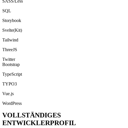
SASS/Less
SQL
Storybook
Svelte(Kit)
Tailwind
ThreeJS
Twitter
Bootstrap
TypeScript
TYPO3
Vue.js
WordPress
VOLLSTÄNDIGES
ENTWICKLERPROFIL